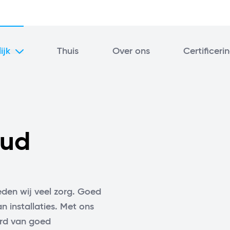
Gecertif
ijk
Thuis
Over ons
Certificeri
Ef
Vr
oud
eden wij veel zorg. Goed
an installaties. Met ons
erd van goed