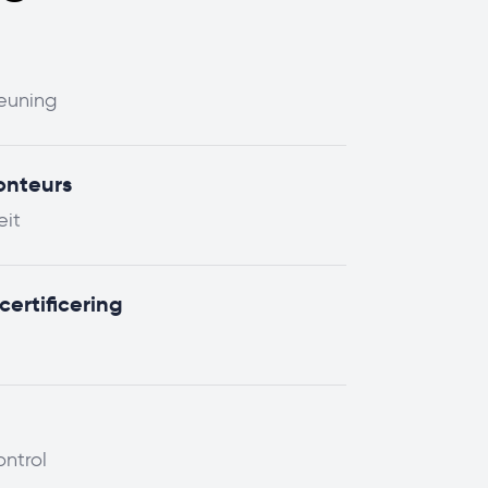
teuning
onteurs
eit
ertificering
ontrol