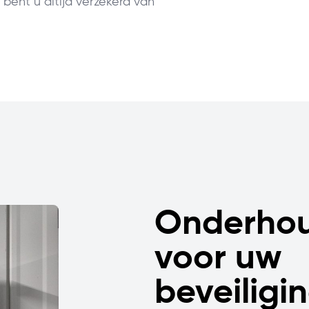
 bent u altijd verzekerd van
Onderho
voor uw
beveiligin