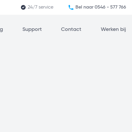
24/7 service
Bel naar 0546 - 577 766
iceerd beveiligingsbedrijf
Meer dan 25 jaar ervaring
ng
Support
Contact
Werken bij
ficiënt service op afstand
ijblijvend advies op maat