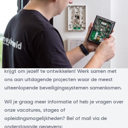
Werken bij Loohuis-
Meulenbeld
Werken bij het leukste
beveiligingsbedrijf van Nederland?
Heb je passie voor (beveiligings-)techniek en wil jij
jezelf graag blijven ontwikkelen? Bij ons kom je te
werken in een hecht team waarin jij volop de kans
krijgt om jezelf te ontwikkelen! Werk samen met
ons aan uitdagende projecten waar de meest
uiteenlopende beveiligingssystemen samenkomen.
Wil je graag meer informatie of heb je vragen over
onze vacatures, stages of
opleidingsmogelijkheden? Bel of mail via de
onderstaande gegevens: